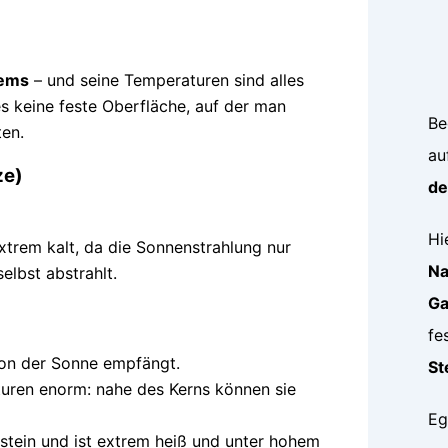
tems
– und seine Temperaturen sind alles
es keine feste Oberfläche, auf der man
Be
en.
au
ze)
de
Hi
trem kalt, da die Sonnenstrahlung nur
Na
selbst abstrahlt.
Ga
fe
r von der Sonne empfängt.
St
turen enorm: nahe des Kerns können sie
Eg
stein und ist extrem heiß und unter hohem