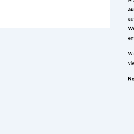
au
au
Wu
en
Wi
vi
Ne