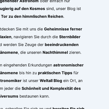
gehender Astronom
oder einfach nur
ugierig auf den Kosmos
sind, unser Blog ist
r
Tor zu den himmlischen Reichen
.
tdecken Sie mit uns die
Geheimnisse ferner
laxien
, navigieren Sie durch die
Sternbilder
d werden Sie Zeuge der
beeindruckenden
hänomene
, die unseren
Nachthimmel
zieren.
n eingehenden Erkundungen
astronomischer
hänomene
bis hin zu
praktischen Tipps
für
tronomiker
ist unser
Weltall Blog
ein Ort, an
m jeder die
Schönheit und Komplexität des
iversums
bestaunen kann.
so, schnallen Sie sich an und
bereiten Sie sich