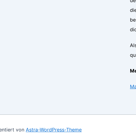
de
di
be
di
Al
qu
Me
Ma
entiert von
Astra-WordPress-Theme