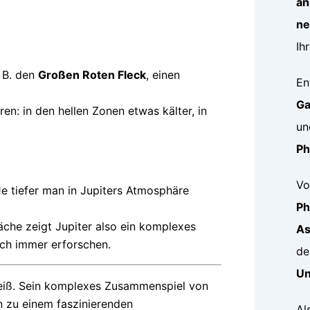
an
ne
Ih
. B. den
Großen Roten Fleck
, einen
En
Ga
en: in den hellen Zonen etwas kälter, in
un
P
Vo
Je tiefer man in Jupiters Atmosphäre
P
äche zeigt Jupiter also ein komplexes
As
och immer erforschen.
de
Un
 heiß. Sein komplexes Zusammenspiel von
 zu einem faszinierenden
Al