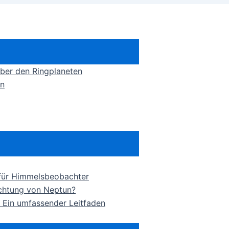
über den Ringplaneten
en
 für Himmelsbeobachter
achtung von Neptun?
 Ein umfassender Leitfaden