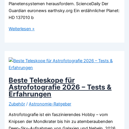
Planetensystemen herausfordern. ScienceDaily Der
Guardian euronews earthsky.org Ein erdähnlicher Planet:
HD 137010 b
Neu
Weiterlesen »
entdeckte
Planeten
2026
–
Ein
aufregender
Blick
Beste Teleskope für
in
Astrofotografie 2026 – Tests &
ferne
Erfahrungen
Welten
Zubehör
/
Astronomie-Ratgeber
Astrofotografie ist ein faszinierendes Hobby – vom
Knipsen der Mondkrater bis hin zu atemberaubenden
Deep-Sky-Aufnahmen von Galaxien und Nebeln. 2026