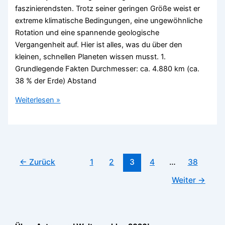
faszinierendsten. Trotz seiner geringen Größe weist er
extreme klimatische Bedingungen, eine ungewöhnliche
Rotation und eine spannende geologische
Vergangenheit auf. Hier ist alles, was du über den
kleinen, schnellen Planeten wissen musst. 1.
Grundlegende Fakten Durchmesser: ca. 4.880 km (ca.
38 % der Erde) Abstand
Planet
Weiterlesen »
Merkur
–
Der
komplette
Überblick
←
Zurück
1
2
3
4
…
38
Weiter
→