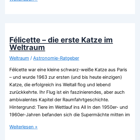
2
–
Steckbrief
der
Rakete
Félicette – die erste Katze im
Weltraum
Weltraum
/
Astronomie-Ratgeber
Félicette war eine kleine schwarz-weiße Katze aus Paris
– und wurde 1963 zur ersten (und bis heute einzigen)
Katze, die erfolgreich ins Weltall flog und lebend
zurückkehrte. Ihr Flug ist ein faszinierendes, aber auch
ambivalentes Kapitel der Raumfahrtgeschichte.
Hintergrund: Tiere im Wettlauf ins All In den 1950er- und
1960er-Jahren befanden sich die Supermächte mitten im
Félicette
Weiterlesen »
–