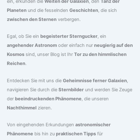
ein, erkunden die
Weiten der Galaxien
, den
Tanz der
Planeten
und die fesselnden
Geschichten
, die sich
zwischen den Sternen
verbergen.
Egal, ob Sie ein
begeisterter Sterngucker
, ein
angehender Astronom
oder einfach nur
neugierig auf den
Kosmos
sind, unser Blog ist Ihr
Tor zu den himmlischen
Reichen
.
Entdecken Sie mit uns die
Geheimnisse ferner Galaxien
,
navigieren Sie durch die
Sternbilder
und werden Sie Zeuge
der
beeindruckenden Phänomene
, die unseren
Nachthimmel
zieren.
Von eingehenden Erkundungen
astronomischer
Phänomene
bis hin zu
praktischen Tipps
für