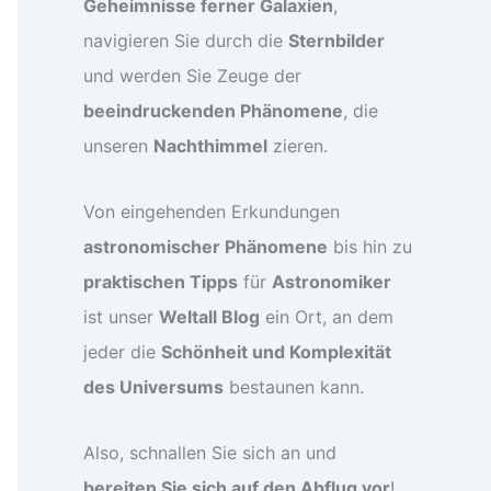
Geheimnisse ferner Galaxien
,
navigieren Sie durch die
Sternbilder
und werden Sie Zeuge der
beeindruckenden Phänomene
, die
unseren
Nachthimmel
zieren.
Von eingehenden Erkundungen
astronomischer Phänomene
bis hin zu
praktischen Tipps
für
Astronomiker
ist unser
Weltall Blog
ein Ort, an dem
jeder die
Schönheit und Komplexität
des Universums
bestaunen kann.
Also, schnallen Sie sich an und
bereiten Sie sich auf den Abflug vor
!