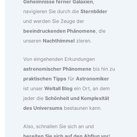
Geheimnisse ferner Galaxien
,
navigieren Sie durch die
Sternbilder
und werden Sie Zeuge der
beeindruckenden Phänomene
, die
unseren
Nachthimmel
zieren.
Von eingehenden Erkundungen
astronomischer Phänomene
bis hin zu
praktischen Tipps
für
Astronomiker
ist unser
Weltall Blog
ein Ort, an dem
jeder die
Schönheit und Komplexität
des Universums
bestaunen kann.
Also, schnallen Sie sich an und
bereiten Sie sich auf den Abflug vor
!