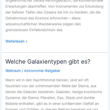
ungewöhnlicher Geräte hervorgebracht, die konventionelle
Erwartungen übertreffen. Von Instrumenten zur Erkundung
der tiefsten Tiefen des Ozeans bis hin zu Geräten, die die
Geheimnisse des Kosmos erforschen – diese
wissenschaftlichen Wunderwerke zeigen den
grenzenlosen Einfallsreichtum des
Ungewöhnliche
Weiterlesen »
Geräte,
die
Wissenschaftler
Welche Galaxientypen gibt es?
nutzen
Weltraum
/
Astronomie-Ratgeber
Wenn wir in den Nachthimmel blicken, sind wir oft
fasziniert von der schimmernden Weite der Sterne, aus
denen die Galaxien bestehen. Galaxien, riesige kosmische
Systeme, die Sterne, Planeten, Gas, Staub und dunkle
Materie enthalten, gibt es in einer schillernden Vielfalt an
Formen und Größen. In diesem Beitrag begeben wir uns