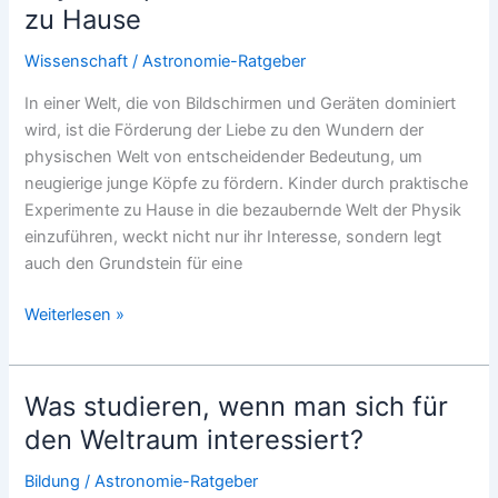
zu Hause
und
Zitate
Wissenschaft
/
Astronomie-Ratgeber
In einer Welt, die von Bildschirmen und Geräten dominiert
wird, ist die Förderung der Liebe zu den Wundern der
physischen Welt von entscheidender Bedeutung, um
neugierige junge Köpfe zu fördern. Kinder durch praktische
Experimente zu Hause in die bezaubernde Welt der Physik
einzuführen, weckt nicht nur ihr Interesse, sondern legt
auch den Grundstein für eine
Physik
Weiterlesen »
Experimente
für
Kinder
Was studieren, wenn man sich für
für
den Weltraum interessiert?
zu
Hause
Bildung
/
Astronomie-Ratgeber