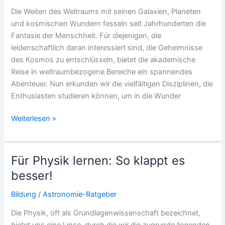
Die Weiten des Weltraums mit seinen Galaxien, Planeten
und kosmischen Wundern fesseln seit Jahrhunderten die
Fantasie der Menschheit. Für diejenigen, die
leidenschaftlich daran interessiert sind, die Geheimnisse
des Kosmos zu entschlüsseln, bietet die akademische
Reise in weltraumbezogene Bereiche ein spannendes
Abenteuer. Nun erkunden wir die vielfältigen Disziplinen, die
Enthusiasten studieren können, um in die Wunder
Was
Weiterlesen »
studieren,
wenn
man
Für Physik lernen: So klappt es
sich
besser!
für
den
Bildung
/
Astronomie-Ratgeber
Weltraum
Die Physik, oft als Grundlagenwissenschaft bezeichnet,
interessiert?