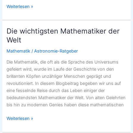
Alan
Weiterlesen »
Turing:
Anfänge
der
Die wichtigsten Mathematiker der
künstlichen
Welt
Intelligenz
Mathematik
/
Astronomie-Ratgeber
Die Mathematik, die oft als die Sprache des Universums
gefeiert wird, wurde im Laufe der Geschichte von den
brillanten Köpfen unzähliger Menschen geprägt und
revolutioniert. In diesem Blogbeitrag begeben wir uns auf
eine fesselnde Reise durch das Leben einiger der
bedeutendsten Mathematiker der Welt. Von alten Gelehrten
bis hin zu modernen Genies haben diese mathematischen
Die
Weiterlesen »
wichtigsten
Mathematiker