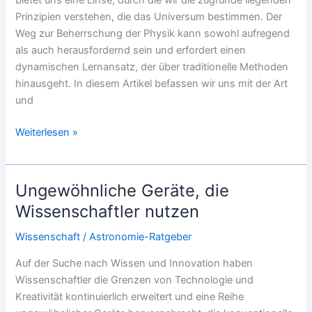
bietet uns eine Linse, durch die wir die zugrunde liegenden
Prinzipien verstehen, die das Universum bestimmen. Der
Weg zur Beherrschung der Physik kann sowohl aufregend
als auch herausfordernd sein und erfordert einen
dynamischen Lernansatz, der über traditionelle Methoden
hinausgeht. In diesem Artikel befassen wir uns mit der Art
und
Für
Weiterlesen »
Physik
lernen:
So
Ungewöhnliche Geräte, die
klappt
Wissenschaftler nutzen
es
besser!
Wissenschaft
/
Astronomie-Ratgeber
Auf der Suche nach Wissen und Innovation haben
Wissenschaftler die Grenzen von Technologie und
Kreativität kontinuierlich erweitert und eine Reihe