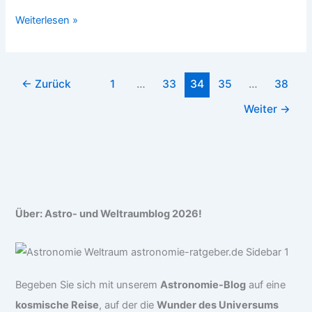
Ingenieur
Weiterlesen »
Studium
trotz
Matheschwäche:
←
Zurück
1
…
33
34
35
…
38
Kann
das
Weiter
→
funktionieren?
Über: Astro- und Weltraumblog 2026!
Begeben Sie sich mit unserem
Astronomie-Blog
auf eine
kosmische Reise
, auf der die
Wunder des Universums