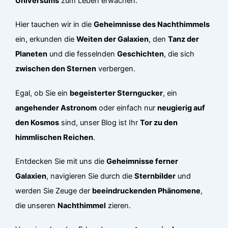
Universums
zum Leben erwachen.
Hier tauchen wir in die
Geheimnisse des Nachthimmels
ein, erkunden die
Weiten der Galaxien
, den
Tanz der
Planeten
und die fesselnden
Geschichten
, die sich
zwischen den Sternen
verbergen.
Egal, ob Sie ein
begeisterter Sterngucker
, ein
angehender Astronom
oder einfach nur
neugierig auf
den Kosmos
sind, unser Blog ist Ihr
Tor zu den
himmlischen Reichen
.
Entdecken Sie mit uns die
Geheimnisse ferner
Galaxien
, navigieren Sie durch die
Sternbilder
und
werden Sie Zeuge der
beeindruckenden Phänomene
,
die unseren
Nachthimmel
zieren.