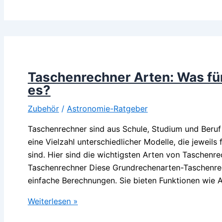
Teleskop
bis
500
Euro:
Eine
Kaufempfehlung
Taschenrechner Arten: Was fü
für
es?
Einsteiger
Zubehör
/
Astronomie-Ratgeber
und
Hobbyastronomen
Taschenrechner sind aus Schule, Studium und Beru
eine Vielzahl unterschiedlicher Modelle, die jewei
sind. Hier sind die wichtigsten Arten von Taschenre
Taschenrechner Diese Grundrechenarten-Taschenrech
einfache Berechnungen. Sie bieten Funktionen wie Ad
Taschenrechner
Weiterlesen »
Arten: