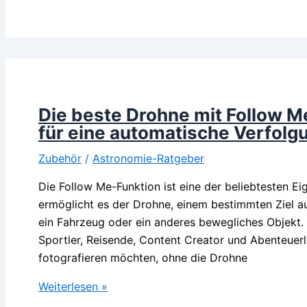
Teleskop
selber
bauen
–
der
Einstieg
in
Die beste Drohne mit Follow M
die
für eine automatische Verfolg
Amateurastronomie
Zubehör
/
Astronomie-Ratgeber
Die Follow Me-Funktion ist eine der beliebtesten 
ermöglicht es der Drohne, einem bestimmten Ziel au
ein Fahrzeug oder ein anderes bewegliches Objekt. 
Sportler, Reisende, Content Creator und Abenteuerlu
fotografieren möchten, ohne die Drohne
Die
Weiterlesen »
beste