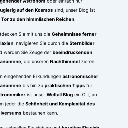
gehender Astronom
oder einfach nur
ugierig auf den Kosmos
sind, unser Blog ist
r
Tor zu den himmlischen Reichen
.
tdecken Sie mit uns die
Geheimnisse ferner
laxien
, navigieren Sie durch die
Sternbilder
d werden Sie Zeuge der
beeindruckenden
hänomene
, die unseren
Nachthimmel
zieren.
n eingehenden Erkundungen
astronomischer
hänomene
bis hin zu
praktischen Tipps
für
tronomiker
ist unser
Weltall Blog
ein Ort, an
m jeder die
Schönheit und Komplexität des
iversums
bestaunen kann.
so, schnallen Sie sich an und
bereiten Sie sich