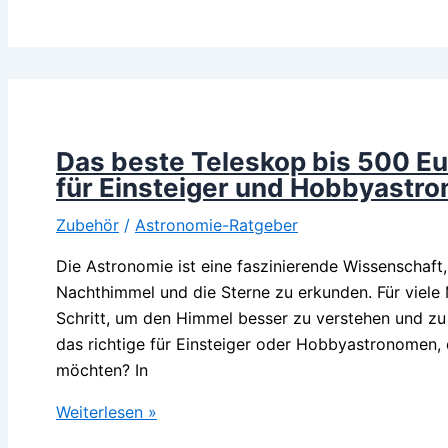
Drohne
mit
Follow
Me-
Funktion
–
Das beste Teleskop bis 500 E
Top-
für Einsteiger und Hobbyastr
Modelle
Zubehör
/
Astronomie-Ratgeber
für
eine
Die Astronomie ist eine faszinierende Wissenschaft,
automatische
Nachthimmel und die Sterne zu erkunden. Für viele 
Verfolgung
Schritt, um den Himmel besser zu verstehen und zu
das richtige für Einsteiger oder Hobbyastronomen,
möchten? In
Das
Weiterlesen »
beste