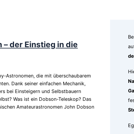
Be
 der Einstieg in die
au
de
Hi
bby-Astronomen, die mit überschaubarem
Na
ten. Dank seiner einfachen Mechanik,
Ga
rs bei Einsteigern und Selbstbauern
elbst? Was ist ein Dobson-Teleskop? Das
fe
nischen Amateurastronomen John Dobson
St
Eg