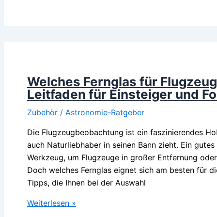
Teleskop
für
die
Beobachtung
der
Andromeda-
Galaxie?
Welches Fernglas für Flugzeu
Ein
Leitfaden für Einsteiger und F
Leitfaden
Zubehör
/
Astronomie-Ratgeber
für
Einsteiger
Die Flugzeugbeobachtung ist ein faszinierendes Ho
und
auch Naturliebhaber in seinen Bann zieht. Ein gutes 
Fortgeschrittene
Werkzeug, um Flugzeuge in großer Entfernung oder
Doch welches Fernglas eignet sich am besten für d
Tipps, die Ihnen bei der Auswahl
Welches
Weiterlesen »
Fernglas