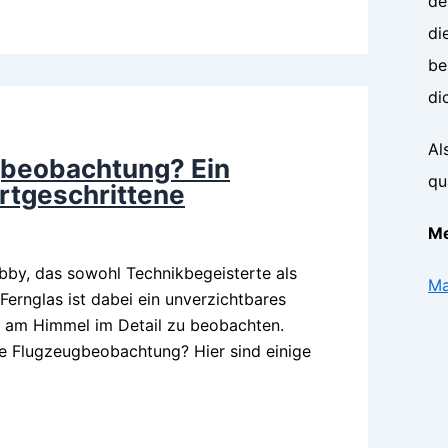
de
di
be
di
Al
gbeobachtung? Ein
qu
ortgeschrittene
Me
bby, das sowohl Technikbegeisterte als
Ma
Fernglas ist dabei ein unverzichtbares
 am Himmel im Detail zu beobachten.
ie Flugzeugbeobachtung? Hier sind einige