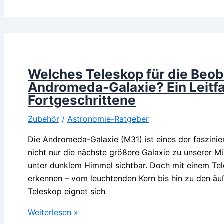
Was
für
Taschenrechner
gibt
es?
Welches Teleskop für die Beo
Andromeda-Galaxie? Ein Leitfa
Fortgeschrittene
Zubehör
/
Astronomie-Ratgeber
Die Andromeda-Galaxie (M31) ist eines der faszini
nicht nur die nächste größere Galaxie zu unserer 
unter dunklem Himmel sichtbar. Doch mit einem Tel
erkennen – vom leuchtenden Kern bis hin zu den ä
Teleskop eignet sich
Welches
Weiterlesen »