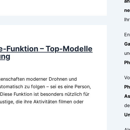
an
ne
Ih
En
Ga
e-Funktion – Top-Modelle
un
ung
P
Vo
Eigenschaften moderner Drohnen und
tomatisch zu folgen – sei es eine Person,
P
Diese Funktion ist besonders nützlich für
As
stige, die ihre Aktivitäten filmen oder
de
Un
Al