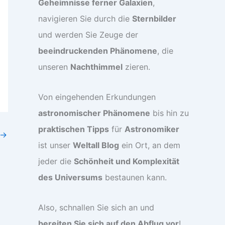
Geheimnisse ferner Galaxien
,
navigieren Sie durch die
Sternbilder
und werden Sie Zeuge der
beeindruckenden Phänomene
, die
unseren
Nachthimmel
zieren.
Von eingehenden Erkundungen
astronomischer Phänomene
bis hin zu
praktischen Tipps
für
Astronomiker
→
ist unser
Weltall Blog
ein Ort, an dem
jeder die
Schönheit und Komplexität
des Universums
bestaunen kann.
Also, schnallen Sie sich an und
bereiten Sie sich auf den Abflug vor
!